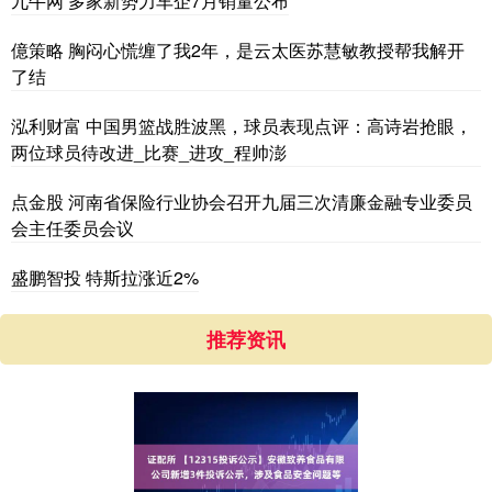
九牛网 多家新势力车企7月销量公布
億策略 胸闷心慌缠了我2年，是云太医苏慧敏教授帮我解开
了结
泓利财富 中国男篮战胜波黑，球员表现点评：高诗岩抢眼，
两位球员待改进_比赛_进攻_程帅澎
点金股 河南省保险行业协会召开九届三次清廉金融专业委员
会主任委员会议
盛鹏智投 特斯拉涨近2%
推荐资讯