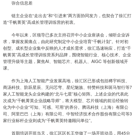
弥合信息差
链主企业在“走出去”和“引进来”两方面协同发力，也契合了徐汇打
造“千帆菁英”高成长管理训练营的初衷。
今年以来，区领导已多次主持召开中小企业座谈会，倾听企业诉
求，掌握发展痛点，由此研究制定中小企业培育“千帆计划”。针对初
创型、成长型企业集中反映的人才成长需求，徐汇迅速响应，打造“千
帆菁英”高成长管理训练营系列品牌，围绕智能行业、核心技术、企业
管理升级等主题，聚焦AI、智能芯片、机器人、AIGC 等创新领域开
课。
作为上海人工智能产业发展高地，徐汇区已形成包括稀宇科技、
商汤科技、阶跃星辰、无问芯穹、星纪魅族、特赞科技和斑马智行等7
家人工智能龙头企业构建的“北斗七星”核心矩阵。上述企业的代表此
次成为“千帆菁英企业战略导师”，将大模型、芯片领域的前沿经验转
化为中小企业“可知、可感、可用”的养分。腾讯科技（上海）有限公
司、阿里巴巴（上海）有限公司、中智经济技术合作股份有限公司等3
家行业标杆企业则成为“千帆菁英特邀顾问单位”。
首期培训开班当天，徐汇区区长王华做了一场开班动员，用45分