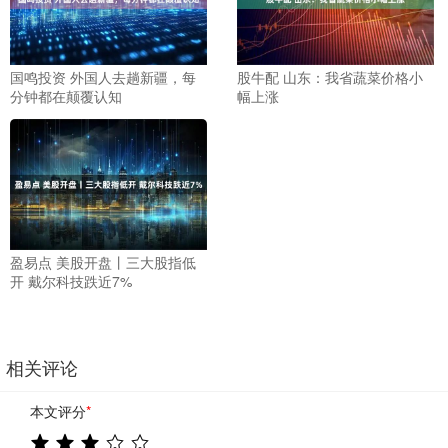
国鸣投资 外国人去趟新疆，每
股牛配 山东：我省蔬菜价格小
分钟都在颠覆认知
幅上涨
盈易点 美股开盘丨三大股指低
开 戴尔科技跌近7%
相关评论
本文评分
*