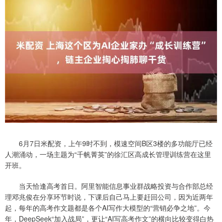
6月7日米配资，上午9时不到，模速空间B区3楼的多功能厅已经
人潮涌动，一场主题为“千帆菁英”的徐汇区高成长管理训练营在这里
开班。
当天恰逢高考首日。阿里智能信息事业群战略投资与合作部总经
理邓兆俊在分享环节时说，下课后自己马上要赶回公司，因为近两年
起，每年的高考作文题都是各个AI写作大模型的“营销必争之地”。今
年，DeepSeek“加入战局”，更让“AI写高考作文”的横向比较变得白热