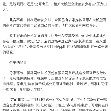
化。是脱颖而出还是“公开出丑”，相关大模型企业都多少有些“压力山
大”。
此言不虚。就在记者发文时，全国已有多家媒体采用AI大模型写
的高考作文代替往年记者自己的习作，请广大读者和网友评判。
超乎想象的技术发展速度，让身处AI变革旋风中的企业或多或少
存在不确定性。徐汇此次开启的这场AI企业家高成长训练营，请来垂
类领域的“链主”，分享各自从互联网App时代到AI智能体时代一路走来
的经验。
链主的能量
分享环节，斑马网络技术股份有限公司首席战略发展官邢悦放映
了一段智能体的短片。视频中，正在驾车的父亲请车载智能体帮忙安
排行程，需求是“能在孩子妈妈公司附近看电影、吃晚饭，回家时间还
不能太晚，影响孩子早睡”。
“好的稍等……可以到妈妈公司旁边的影城，下午5点30分有一部
适合全家观看的电影《粉红猪猪》；晚上7点电影结束后，可顺路在抹
茶餐厅就餐；晚上9点前到家。”只用几秒米配资，智能体就罗列出行