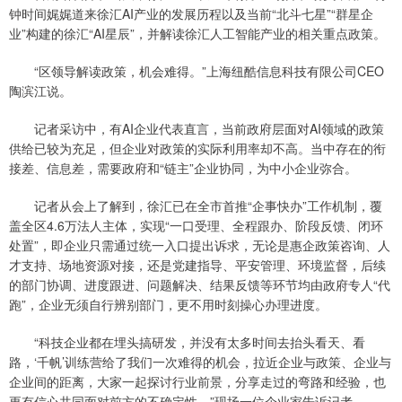
钟时间娓娓道来徐汇AI产业的发展历程以及当前“北斗七星”“群星企
业”构建的徐汇“AI星辰”，并解读徐汇人工智能产业的相关重点政策。
“区领导解读政策，机会难得。”上海纽酷信息科技有限公司CEO
陶滨江说。
记者采访中，有AI企业代表直言，当前政府层面对AI领域的政策
供给已较为充足，但企业对政策的实际利用率却不高。当中存在的衔
接差、信息差，需要政府和“链主”企业协同，为中小企业弥合。
记者从会上了解到，徐汇已在全市首推“企事快办”工作机制，覆
盖全区4.6万法人主体，实现“一口受理、全程跟办、阶段反馈、闭环
处置”，即企业只需通过统一入口提出诉求，无论是惠企政策咨询、人
才支持、场地资源对接，还是党建指导、平安管理、环境监督，后续
的部门协调、进度跟进、问题解决、结果反馈等环节均由政府专人“代
跑”，企业无须自行辨别部门，更不用时刻操心办理进度。
“科技企业都在埋头搞研发，并没有太多时间去抬头看天、看
路，‘千帆’训练营给了我们一次难得的机会，拉近企业与政策、企业与
企业间的距离，大家一起探讨行业前景，分享走过的弯路和经验，也
更有信心共同面对前方的不确定性。”现场一位企业家告诉记者。