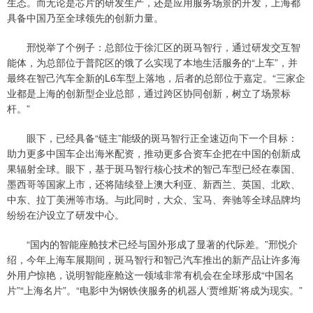
生态。而无论是芯片的研发生产，还是应用服务场景的开发，上海都
具备中国乃至全球领先的创新力量。
邢悦举了个例子：总部位于徐汇区的斑马智行，通过研发交互智
能体，为总部位于普陀区的饿了么实现了本地生活服务的“上车”，并
最终在智己汽车全新的L6车型上落地，后者的总部位于嘉定。“三家企
业都是上海的创新型企业总部，通过跨区协同创新，树立了场景标
杆。”
眼下，已经具备“链主”能级的斑马智行正全速迈向下一个目标：
助力更多中国车企出海米配资，推动更多合资车企把在中国的创新成
果辐射全球。眼下，基于斑马智行核心技术的智己车型已经在泰国、
墨西哥等国家上市，还将陆续登上澳大利亚、新西兰、英国、北欧、
中东、拉丁美洲等市场。与此同时，大众、宝马、奔驰等全球品牌均
纷纷在沪设立了研发中心。
“国内的智能座舱技术已经与国外形成了显著的代际差。”邢悦介
绍，今年上海车展期间，斑马智行和智己汽车推出的新产品让许多海
外用户惊艳，说明智能座舱这一领域非常有机会在全球形成“中国名
片”“上海名片”。“电影中为钢铁侠服务的机器人‘贾维斯’将成为现实。”