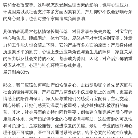
碍和食欲改变等。这种状态既受到生理因素的影响，也与心理压力、
环境因素以及社会支持等多方面因素有关。产后抑郁不仅会影响母亲
的身心健康，也会对整个家庭造成负面影响。
具体的表现通常包括情绪长期低落、对日常事务失去兴趣、对宝宝的
担心和焦虑、睡眠困难、体力下降、易怒甚至对生活感到无望，注意
力和工作能力也会随之下降。它的产生有多方面的原因：产后身体经
历激素水平的剧变，心理上要适应新角色与新生儿的照料，家庭关系
的压力以及社会支持的不足，都会成为诱因。因此，对产后抑郁的重
视应从生理、心理与社会环境三条线并进。
展开剩余63%
那么，我们应该如何帮助产妇恢复身心、走出阴影呢？首先是家庭与
社会的理解与支持。产妇在产后需要的不仅是物质上的照料，更需要
情感上的陪伴与倾听。家人应尊重她们的感受万宝配资，主动交流、
耐心聆听，让她们感受到温暖与被重视，减少孤独感和被误解的痛
苦。其次，社会层面的支持也同样重要，例如建立和完善产后心理健
康服务体系，为产妇提供专业的心理咨询与帮助。这些资源的可及性
和可负担性，是减轻痛苦、促进康复的关键。最后，专业的医疗与心
理干预不可或缺。医生可以通过系统评估，给予必要的药物治疗或其