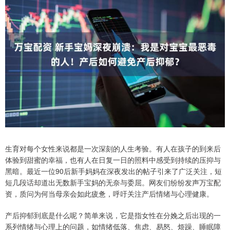
生育对每个女性来说都是一次深刻的人生考验。有人在孩子的到来后
体验到甜蜜的幸福，也有人在日复一日的照料中感受到持续的压抑与
黑暗。最近一位90后新手妈妈在深夜发出的帖子引来了广泛关注，短
短几段话却道出无数新手宝妈的无奈与委屈。网友们纷纷发声万宝配
资，质问为何当母亲会如此疲惫，呼吁关注产后情绪与心理健康。
产后抑郁到底是什么呢？简单来说，它是指女性在分娩之后出现的一
系列情绪与心理上的问题，如情绪低落、焦虑、易怒、烦躁、睡眠障