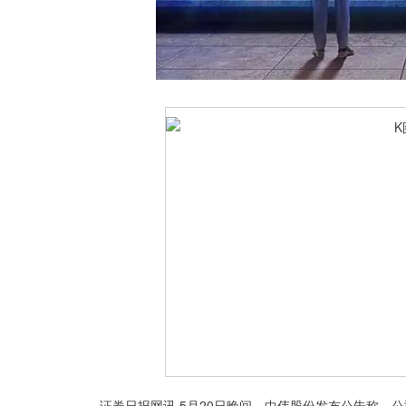
上证指数
3894.32
60
0.46%
15.89
0.
证券日报网讯 5月20日晚间，中伟股份发布公告称，公