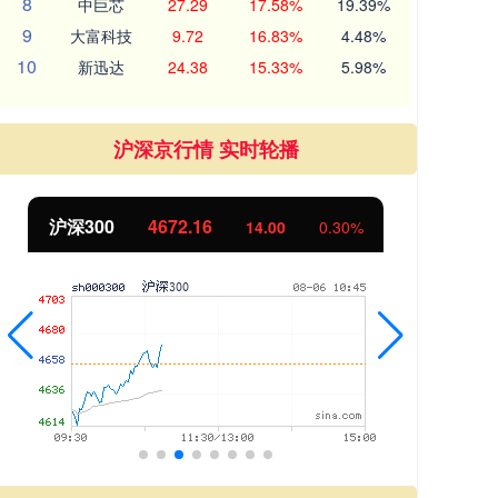
8
中巨芯
27.29
17.58%
19.39%
9
大富科技
9.72
16.83%
4.48%
10
新迅达
24.38
15.33%
5.98%
沪深京行情 实时轮播
沪深300
4672.16
北
14.00
0.30%