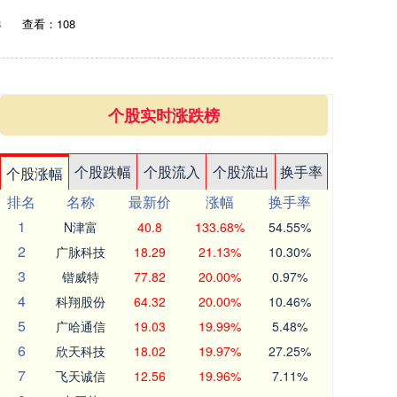
8
查看：108
个股实时涨跌榜
个股跌幅
个股流入
个股流出
换手率
个股涨幅
排名
名称
最新价
涨幅
换手率
1
N津富
40.8
133.68%
54.55%
2
广脉科技
18.29
21.13%
10.30%
3
锴威特
77.82
20.00%
0.97%
4
科翔股份
64.32
20.00%
10.46%
5
广哈通信
19.03
19.99%
5.48%
6
欣天科技
18.02
19.97%
27.25%
7
飞天诚信
12.56
19.96%
7.11%