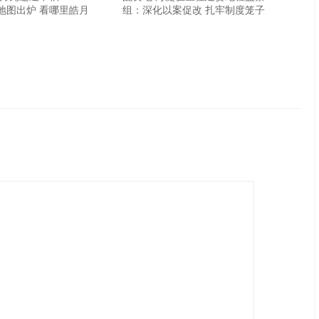
地图出炉 看哪里皓月
组：深化以案促改 扎牢制度笼子