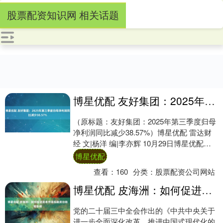
股票配资知识网 相关话题
博星优配 友好集团：2025年第三季度归母净利润同比减少38.57%
（原标题：友好集团：2025年第三季度归母
净利润同比减少38.57%）博星优配 雷达财
经 文|杨洋 编|李亦辉 10月29日博星优配，
友好集团(600778)发....
博星优配
查看：
160
分类：
股票配资公司网站
博星优配 皮海洲：如何促进资本市场投融资功能相协调
党的二十届三中全会作出的《中共中央关于
进一步全面深化改革、推进中国式现代化的