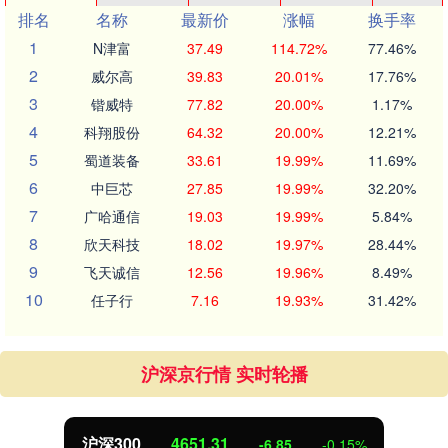
排名
名称
最新价
涨幅
换手率
1
N津富
37.49
114.72%
77.46%
2
威尔高
39.83
20.01%
17.76%
3
锴威特
77.82
20.00%
1.17%
4
科翔股份
64.32
20.00%
12.21%
5
蜀道装备
33.61
19.99%
11.69%
6
中巨芯
27.85
19.99%
32.20%
7
广哈通信
19.03
19.99%
5.84%
8
欣天科技
18.02
19.97%
28.44%
9
飞天诚信
12.56
19.96%
8.49%
10
任子行
7.16
19.93%
31.42%
沪深京行情 实时轮播
沪深300
4651.31
-6.85
-0.15%