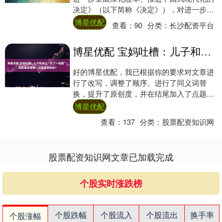
决定》（以下简称《决定》），对进一步深
化资本市场改革作出部署博星优配，其中特
博星优配
查看：
90
分类：
长沙配资平台
别提到要....
博星优配 宝妈吐槽：儿子和老公“长了一张脸”！网友看后傻眼：这是复制粘贴？
好的博星优配，我已根据你的要求对文章进
行了改写，调整了顺序、进行了同义词替
换，提升了原创度，并在结尾加入了点题和
积极的祝福： --- 生命的起点，总是伴随着
博星优配
神秘....
查看：
137
分类：
股票配资知识网
股票配资知识网文章已加载完成
个股实时涨跌榜
个股跌幅
个股流入
个股流出
换手率
个股涨幅