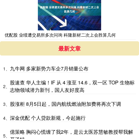
优配股 业绩遭交易所多次问询 科隆新材二次上会胜算几何
最新文章
九牛网 多家新势力车企7月销量公布
1、
股速查 华人主编！IF 从 4 涨至 14.6，双一区 TOP 生物标
2、
志物领域潜力新刊，国人友好度高
股涨柜 8月5日起，国内航线燃油附加费将再次下调
3、
深金优配 个人贷款新规，今起施行
4、
億策略 胸闷心慌缠了我2年，是云太医苏慧敏教授帮我解
5、